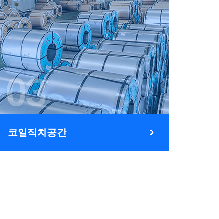
03
코일적치공간