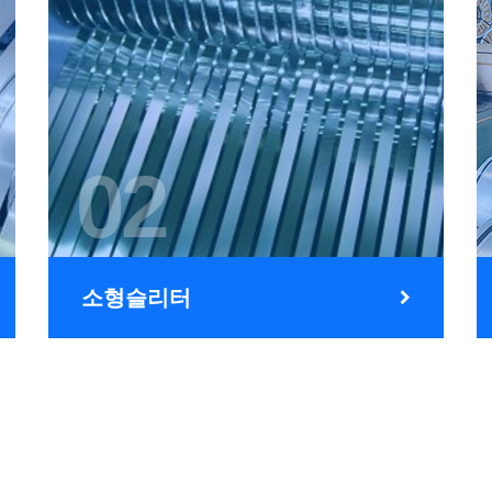
02
소형슬리터