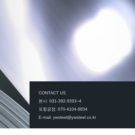
CONTACT US
본사: 031-392-9393~4
포항공장: 070-4104-8834
E-mail: ywsteel@ywsteel.co.kr